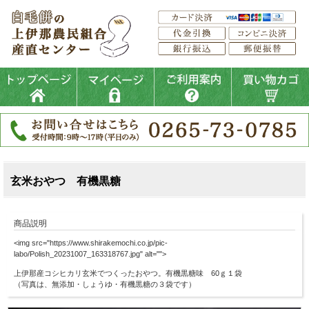
玄米おやつ 有機黒糖
商品説明
<img src="https://www.shirakemochi.co.jp/pic-
labo/Polish_20231007_163318767.jpg" alt="">
上伊那産コシヒカリ玄米でつくったおやつ。有機黒糖味 60ｇ１袋
（写真は、無添加・しょうゆ・有機黒糖の３袋です）